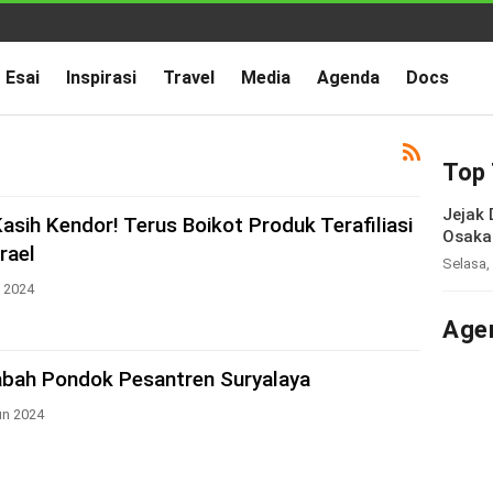
Esai
Inspirasi
Travel
Media
Agenda
Docs
Top 
Jejak
asih Kendor! Terus Boikot Produk Terafiliasi
Osaka
rael
Selasa,
 2024
Age
nabah Pondok Pesantren Suryalaya
un 2024