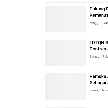
Dukung P
Kemanus
Minggu, 2 Ju
LDTQN Ri
Pontren 
Selasa, 17 J
Pemuka 
Sebagai 
Kamis, 3 Nov