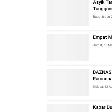
Asyik Ta
Tanggun
Rabu, 8 Jun 
Empat Ma
Jumat, 13 Me
BAZNAS 
Ramadh
Selasa, 12 A
Kabar Du