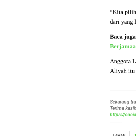
“Kita pil
dari yang
Baca jug
Berjamaa
Anggota 
Aliyah itu
Sekarang tr
Terima kasi
https://soc
______
LAMAN: