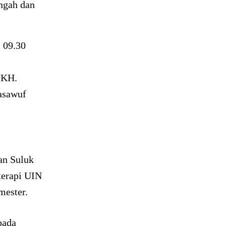
ngah dan
 09.30
 KH.
asawuf
an Suluk
terapi UIN
mester.
pada