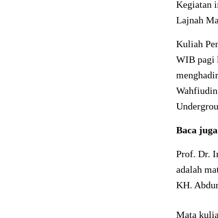
Kegiatan 
Lajnah M
Kuliah Pe
WIB pagi h
menghadir
Wahfiudin
Undergrou
Baca jug
Prof. Dr.
adalah ma
KH. Abdur
Mata kulia