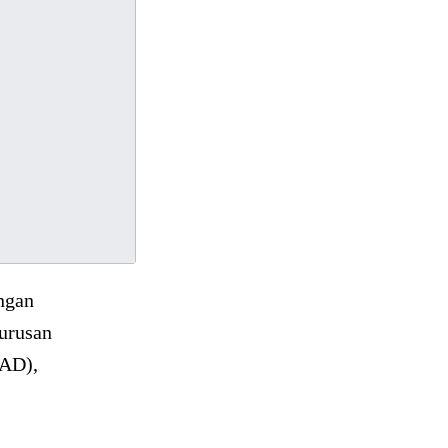
ngan
urusan
UAD),