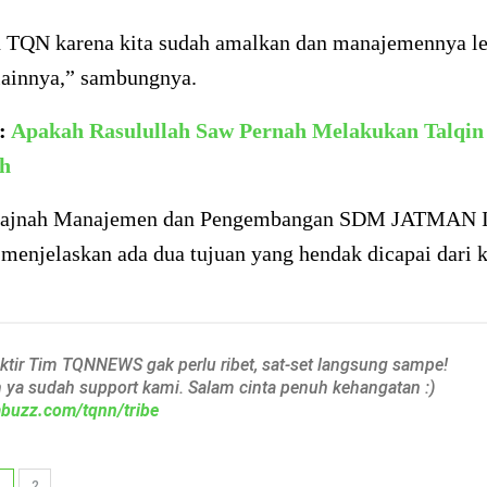
ih TQN karena kita sudah amalkan dan manajemennya l
 lainnya,” sambungnya.
a:
Apakah Rasulullah Saw Pernah Melakukan Talqin
h
Lajnah Manajemen dan Pengembangan SDM JATMAN I
 menjelaskan ada dua tujuan yang hendak dicapai dari k
aktir Tim TQNNEWS gak perlu ribet, sat-set langsung sampe!
h ya sudah support kami. Salam cinta penuh kehangatan :)
iabuzz.com/tqnn/tribe
1
2