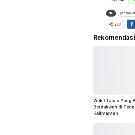
pendidika
233
Rekomendas
Wakil Talqin Yang A
Berdakwah di Ped
Kalimantan