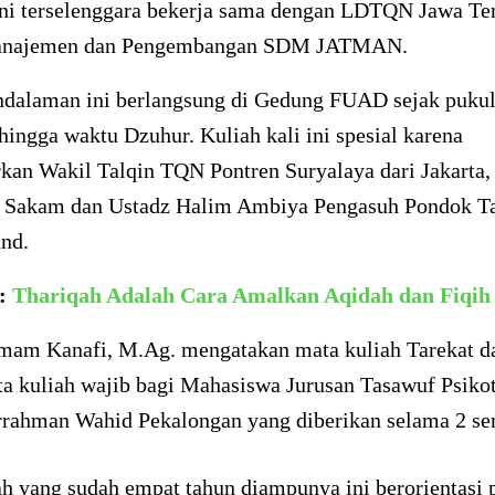
ini terselenggara bekerja sama dengan LDTQN Jawa Te
anajemen dan Pengembangan SDM JATMAN.
ndalaman ini berlangsung di Gedung FUAD sejak pukul
ingga waktu Dzuhur. Kuliah kali ini spesial karena
kan Wakil Talqin TQN Pontren Suryalaya dari Jakarta,
 Sakam dan Ustadz Halim Ambiya Pengasuh Pondok T
nd.
a:
Thariqah Adalah Cara Amalkan Aqidah dan Fiqih
 Imam Kanafi, M.Ag. mengatakan mata kuliah Tarekat d
ta kuliah wajib bagi Mahasiswa Jurusan Tasawuf Psiko
rahman Wahid Pekalongan yang diberikan selama 2 se
h yang sudah empat tahun diampunya ini berorientasi 