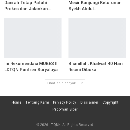
Daerah Tetap Patuhi
Mesir Kunjungi Keturunan
Prokes dan Jalankan…
Syekh Abdul…
Ini Rekomendasi MUBES II
Bismillah, Khalwat 40 Hari
LDTQN Pontren Suryalaya
Resmi Dibuka
Lihat lebih banyak ...
Home
Tentang Kami
Privacy Policy
Disclaimer
Copyright
Pedoman Siber
© 2026 - TQNN. All Rights Reserved.