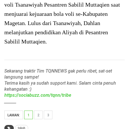
voli Tsanawiyah Pesantren Sabilil Muttaqien saat
menjuarai kejuaraan bola voli se-Kabupaten
Magetan. Lulus dari Tsanawiyah, Dahlan
melanjutkan pendidikan Aliyah di Pesantren
Sabilil Muttaqien.
Sekarang traktir Tim TQNNEWS gak perlu ribet, sat-set
langsung sampe!
Terima kasih ya sudah support kami. Salam cinta penuh
kehangatan :)
https://sociabuzz.com/tqnn/tribe
______
LAMAN:
1
2
3
tokoh