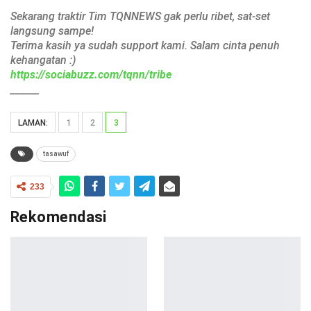
Sekarang traktir Tim TQNNEWS gak perlu ribet, sat-set
langsung sampe!
Terima kasih ya sudah support kami. Salam cinta penuh
kehangatan :)
https://sociabuzz.com/tqnn/tribe
______
LAMAN:
1
2
3
tasawuf
233
Rekomendasi