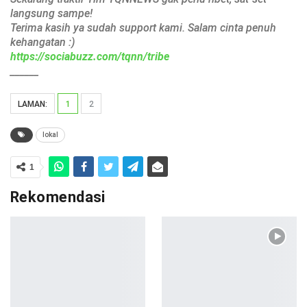
langsung sampe!
Terima kasih ya sudah support kami. Salam cinta penuh
kehangatan :)
https://sociabuzz.com/tqnn/tribe
______
LAMAN:
1
2
lokal
1
Rekomendasi