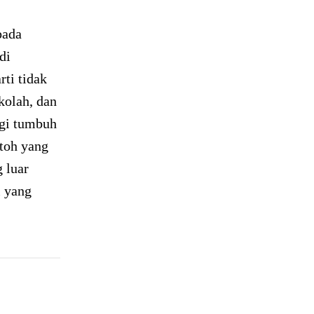
pada
di
ti tidak
kolah, dan
agi tumbuh
ntoh yang
 luar
i yang