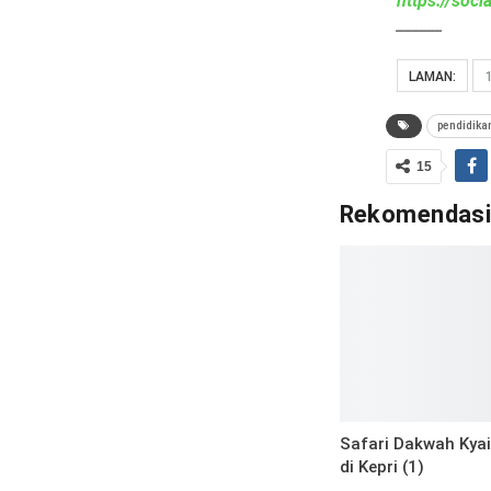
https://soc
______
LAMAN:
pendidika
15
Rekomendas
Safari Dakwah Kyai 
di Kepri (1)