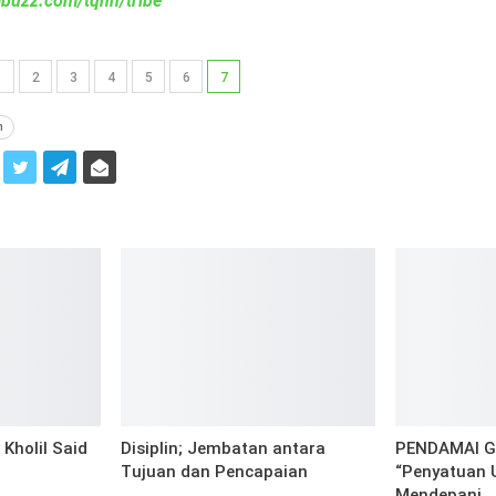
iabuzz.com/tqnn/tribe
1
2
3
4
5
6
7
n
i
Kholil Said
Disiplin; Jembatan antara
PENDAMAI Ge
Tujuan dan Pencapaian
“Penyatuan
Mendepani…