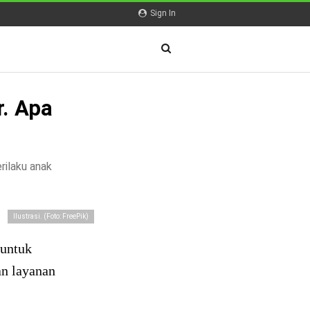
Sign In
. Apa
rilaku anak
Ilustrasi. (Foto: FreePik)
 untuk
n layanan