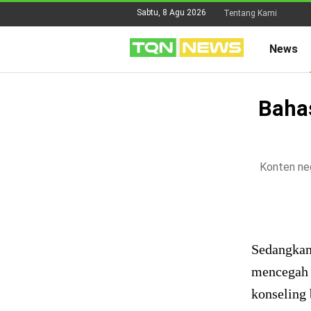
Sabtu, 8 Agu 2026
Tentang Kami
News
Baha
Konten neg
Sedangkan
mencegah 
konseling 