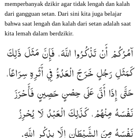
memperbanyak dzikir agar tidak lengah dan kalah
dari gangguan setan. Dari sini kita juga belajar
bahwa saat lengah dan kalah dari setan adalah saat
kita lemah dalam berdzikir.
آمُرُكُمْ أَنْ تَذْكُرُوا اللَّهَ، فَإِنَّ مَثَلَ ذَلِكَ
كَمَثَلِ رَجُلٍ خَرَجَ الْعَدُوُّ فِي أَثَرِهِ سِرَاعًا،
حَتَّى إِذَا أَتَى عَلَى حِصْنٍ حَصِينٍ فَأَحْرَزَ
نَفْسَهُ مِنْهُمْ، كَذَلِكَ الْعَبْدُ لَا يُحْرِزُ
نَفْسَهُ مِنَ الشَّيْطَانِ إِلَّا بِذِكْرِ اللَّهِ.