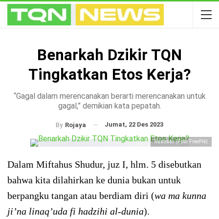
Benarkah Dzikir TQN
Tingkatkan Etos Kerja?
“Gagal dalam merencanakan berarti merencanakan untuk
gagal,” demikian kata pepatah.
Jumat, 22 Des 2023
By
Rojaya
Ilustrasi. (Foto: FreePik)
Dalam Miftahus Shudur, juz I, hlm. 5 disebutkan
bahwa kita dilahirkan ke dunia bukan untuk
berpangku tangan atau berdiam diri (
wa ma kunna
ji’na linaq’uda fi hadzihi al-dunia
).