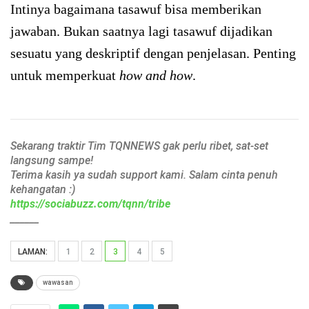
Intinya bagaimana tasawuf bisa memberikan
jawaban. Bukan saatnya lagi tasawuf dijadikan
sesuatu yang deskriptif dengan penjelasan. Penting
untuk memperkuat
how and how
.
Sekarang traktir Tim TQNNEWS gak perlu ribet, sat-set
langsung sampe!
Terima kasih ya sudah support kami. Salam cinta penuh
kehangatan :)
https://sociabuzz.com/tqnn/tribe
______
LAMAN:
1
2
3
4
5
wawasan