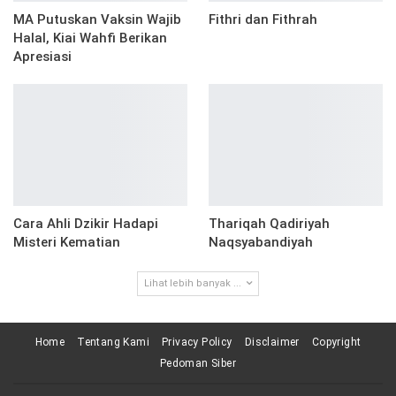
MA Putuskan Vaksin Wajib
Fithri dan Fithrah
Halal, Kiai Wahfi Berikan
Apresiasi
Cara Ahli Dzikir Hadapi
Thariqah Qadiriyah
Misteri Kematian
Naqsyabandiyah
Lihat lebih banyak ...
Home
Tentang Kami
Privacy Policy
Disclaimer
Copyright
Pedoman Siber