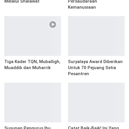
Melalui Shalawat
Persaudaraan
Kemanusiaan
Tiga Kader TQN, Muballigh,
Suryalaya Award Diberikan
Muaddib dan Muharrik
Untuk 70 Pejuang Setia
Pesantren
Susunan Pengurus Ibu
Catat Baik-Baik! Ini Yang