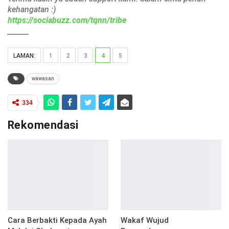
kehangatan :)
https://sociabuzz.com/tqnn/tribe
______
LAMAN:
1
2
3
4
5
wawasan
334
Rekomendasi
Cara Berbakti Kepada Ayah
Wakaf Wujud