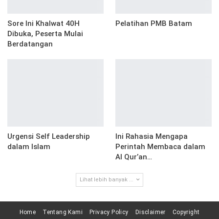
Sore Ini Khalwat 40H
Pelatihan PMB Batam
Dibuka, Peserta Mulai
Berdatangan
Urgensi Self Leadership
Ini Rahasia Mengapa
dalam Islam
Perintah Membaca dalam
Al Qur’an…
Lihat lebih banyak ...
Home
Tentang Kami
Privacy Policy
Disclaimer
Copyright