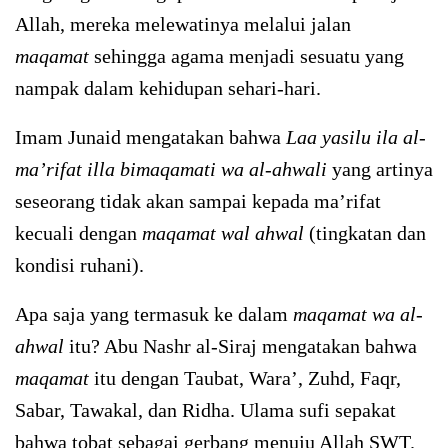
Allah, mereka melewatinya melalui jalan
maqamat
sehingga agama menjadi sesuatu yang
nampak dalam kehidupan sehari-hari.
Imam Junaid mengatakan bahwa
Laa yasilu ila al-
ma’rifat illa bimaqamati wa al-ahwali
yang artinya
seseorang tidak akan sampai kepada ma’rifat
kecuali dengan
maqamat wal ahwal
(tingkatan dan
kondisi ruhani).
Apa saja yang termasuk ke dalam
maqamat wa al-
ahwal
itu? Abu Nashr al-Siraj mengatakan bahwa
maqamat
itu dengan Taubat, Wara’, Zuhd, Faqr,
Sabar, Tawakal, dan Ridha. Ulama sufi sepakat
bahwa tobat sebagai gerbang menuju Allah SWT.