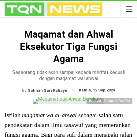
Maqamat dan Ahwal
Eksekutor Tiga Fungsi
Agama
Seseorang tidak akan sampai kepada ma’rifat kecuali
dengan maqamat wal ahwal
Kamis, 12 Sep 2024
By
Solihah Sari Rahayu
Ilustrasi. (Design by FreePik)
Istilah
maqamat wa al-ahwal
sebagai salah satu
pendekatan dalam ilmu tasawuf yang memerankan
fungsi agama. Bagi para sufi dalam menapaki jalan