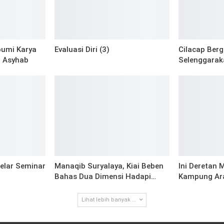
bumi Karya
Evaluasi Diri (3)
Cilacap Berg
l Asyhab
Selenggarak
elar Seminar
Manaqib Suryalaya, Kiai Beben
Ini Deretan M
Bahas Dua Dimensi Hadapi…
Kampung Ara
Lihat lebih banyak ...