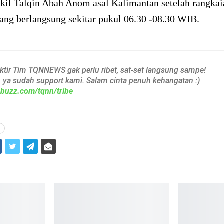
kil Talqin Abah Anom asal Kalimantan setelah rangkai
ang berlangsung sekitar pukul 06.30 -08.30 WIB.
aktir Tim TQNNEWS gak perlu ribet, sat-set langsung sampe!
h ya sudah support kami. Salam cinta penuh kehangatan :)
iabuzz.com/tqnn/tribe
i