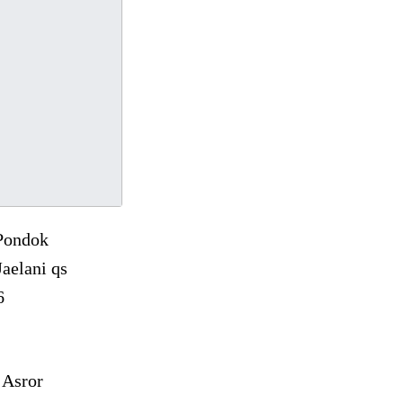
Pondok
aelani qs
6
 Asror