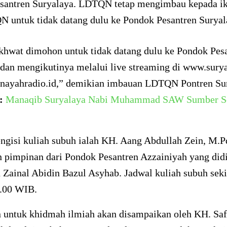
santren Suryalaya. LDTQN tetap mengimbau kepada i
N untuk tidak datang dulu ke Pondok Pesantren Suryal
khwat dimohon untuk tidak datang dulu ke Pondok Pes
 dan mengikutinya melalui live streaming di www.sury
nayahradio.id,” demikian imbauan LDTQN Pontren Sur
:
Manaqib Suryalaya Nabi Muhammad SAW Sumber S
ngisi kuliah subuh ialah KH. Aang Abdullah Zein, M.P
 pimpinan dari Pondok Pesantren Azzainiyah yang didi
Zainal Abidin Bazul Asyhab. Jadwal kuliah subuh seki
6.00 WIB.
 untuk khidmah ilmiah akan disampaikan oleh KH. Saf