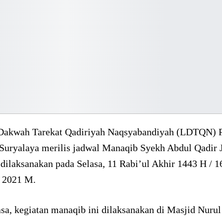
akwah Tarekat Qadiriyah Naqsyabandiyah (LDTQN) 
Suryalaya merilis jadwal Manaqib Syekh Abdul Qadir J
dilaksanakan pada Selasa, 11 Rabi’ul Akhir 1443 H / 1
 2021 M.
asa, kegiatan manaqib ini dilaksanakan di Masjid Nurul