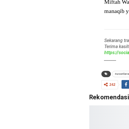
Miftah Wa
manaqib y
Sekarang tr
Terima kasi
https://soc
______
nusantara
242
Rekomendas