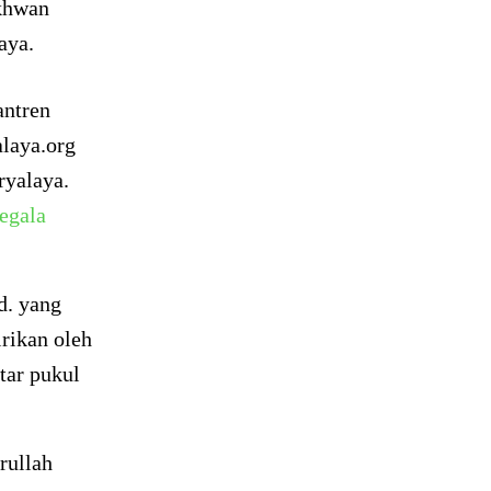
khwan
aya.
antren
alaya.org
yalaya.
egala
d. yang
rikan oleh
tar pukul
rullah