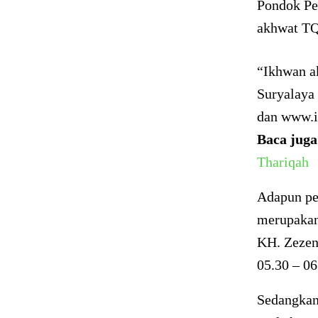
Pondok Pe
akhwat TQ
“Ikhwan a
Suryalaya
dan www.i
Baca juga
Thariqah
Adapun pe
merupakan
KH. Zezen 
05.30 – 0
Sedangkan