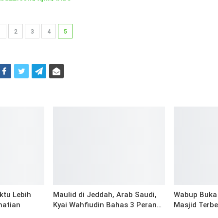
1
2
3
4
5
i
ktu Lebih
Maulid di Jeddah, Arab Saudi,
Wabup Buka 
matian
Kyai Wahfiudin Bahas 3 Peran…
Masjid Terb