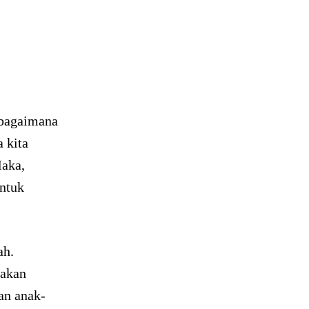
a bagaimana
 kita
Maka,
untuk
ah.
yakan
an anak-