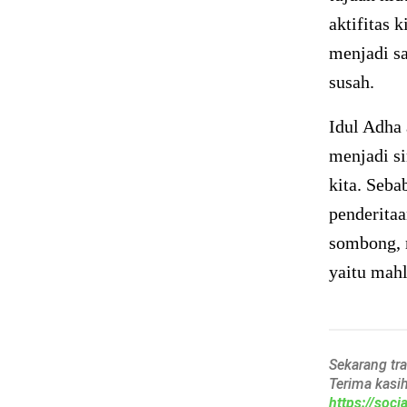
aktifitas 
menjadi sa
susah.
Idul Adha 
menjadi s
kita. Seba
penderitaa
sombong, m
yaitu mahl
Sekarang tr
Terima kasi
https://soc