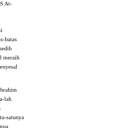
QS At-
mi
as-batas
 sedih
al meraih
menyesal
Ibrahim
a-lah
u
tu-satunya
emua