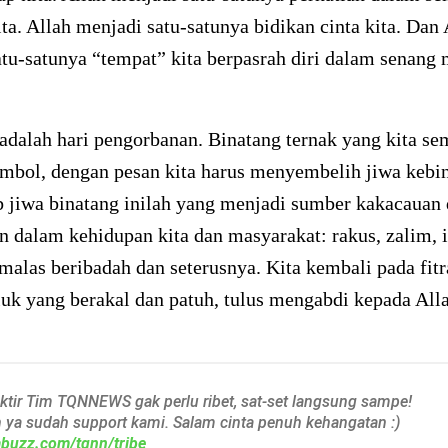
kita. Allah menjadi satu-satunya bidikan cinta kita. Dan
tu-satunya “tempat” kita berpasrah diri dalam senang
adalah hari pengorbanan. Binatang ternak yang kita se
imbol, dengan pesan kita harus menyembelih jiwa kebi
b jiwa binatang inilah yang menjadi sumber kakacauan
n dalam kehidupan kita dan masyarakat: rakus, zalim, i
alas beribadah dan seterusnya. Kita kembali pada fitra
uk yang berakal dan patuh, tulus mengabdi kepada All
aktir Tim TQNNEWS gak perlu ribet, sat-set langsung sampe!
h ya sudah support kami. Salam cinta penuh kehangatan :)
iabuzz.com/tqnn/tribe