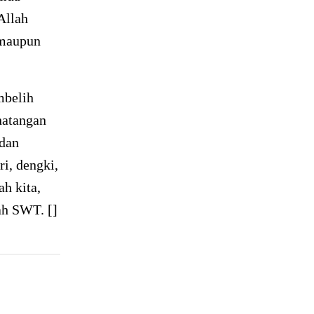
 Allah
 maupun
mbelih
natangan
 dan
ri, dengki,
h kita,
ah SWT. []