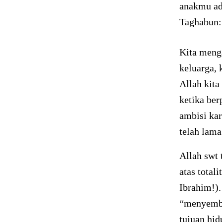
anakmu ada
Taghabun:
Kita meng
keluarga, 
Allah kita
ketika ber
ambisi kar
telah lama
Allah swt
atas total
Ibrahim!).
“menyembe
tujuan hid