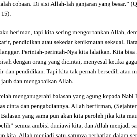
lah cobaan. Di sisi Allah-lah ganjaran yang besar.” (
 15).
aku beriman, tapi kita sering mengorbankan Allah, de
karir, pendidikan atau sekedar kenikmatan seksual. Bat
 langgar. Perintah-perintah-Nya kita lalaikan. Kita bisa
pisah dengan orang yang dicintai, menyesal ketika gag
ir dan pendidikan. Tapi kita tak pernah bersedih atau 
 jauh dan mengabaikan Allah.
 telah menganugerahi balasan yang agung kepada Nabi 
itas cinta dan pengabdiannya. Allah berfirman, (Sejahter
 Balasan yang sama pun akan kita peroleh jika kita ma
lih” semua ambisi duniawi kita, dan Allah menjadi sa
up kita. Allah menjadi satu-satunya perhatian dalam s