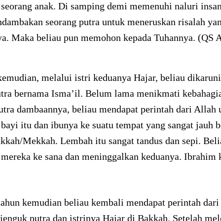
i seorang anak. Di samping demi memenuhi naluri insa
ndambakan seorang putra untuk meneruskan risalah ya
a. Maka beliau pun memohon kepada Tuhannya. (QS A
emudian, melalui istri keduanya Hajar, beliau dikaruni
utra bernama Isma’il. Belum lama menikmati kebahagi
tra dambaannya, beliau mendapat perintah dari Allah 
ayi itu dan ibunya ke suatu tempat yang sangat jauh 
kkah/Mekkah. Lembah itu sangat tandus dan sepi. Beli
ereka ke sana dan meninggalkan keduanya. Ibrahim 
tahun kemudian beliau kembali mendapat perintah dari
enguk putra dan istrinya Hajar di Bakkah. Setelah mel