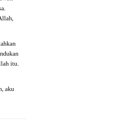
sa.
Allah,
tahkan
undukan
lah itu.
h, aku