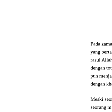
Pada zaman
yang berta
rasul Alla
dengan tot
pun menja
dengan kha
Meski seor
seorang ma