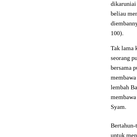
dikarunia
beliau me
diembanny
100).
Tak lama k
seorang p
bersama pu
membawa b
lembah Ba
membawa m
Syam.
Bertahun-
untuk menj