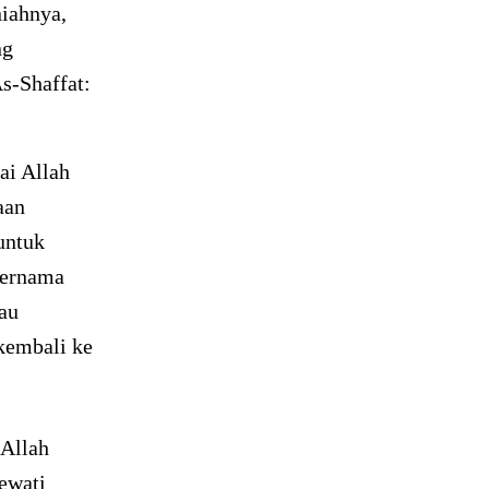
niahnya,
ng
s-Shaffat:
ai Allah
aan
untuk
bernama
au
kembali ke
 Allah
ewati