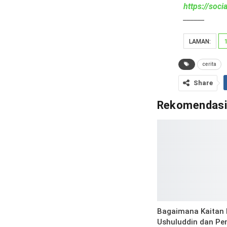
https://soc
______
LAMAN:
cerita
Share
Rekomendas
Bagaimana Kaitan 
Ushuluddin dan Pe