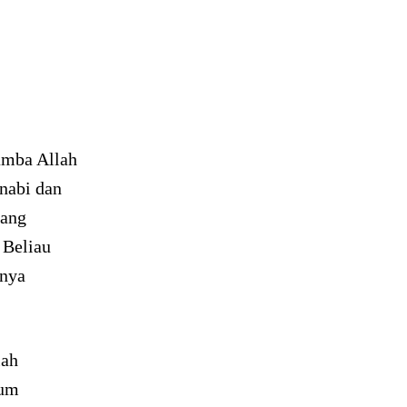
amba Allah
nabi dan
yang
 Beliau
inya
lah
lum