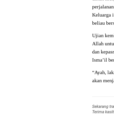
perjalanan
Keluarga i
beliau be
Ujian kemb
Allah unt
dan kepasr
Isma’il be
“Ayah, lak
akan menja
Sekarang tr
Terima kasi