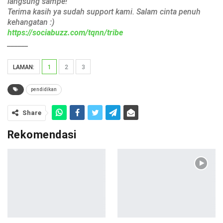
langsung sampe!
Terima kasih ya sudah support kami. Salam cinta penuh
kehangatan :)
https://sociabuzz.com/tqnn/tribe
______
LAMAN:
1
2
3
pendidikan
Share
Rekomendasi