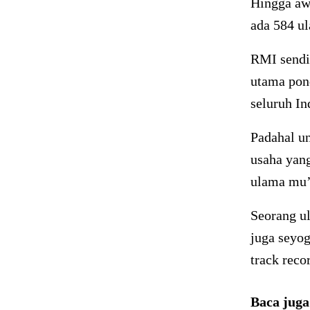
Hingga aw
ada 584 u
RMI sendi
utama pon
seluruh In
Padahal u
usaha yan
ulama mu’
Seorang ul
juga seyog
track reco
Baca jug