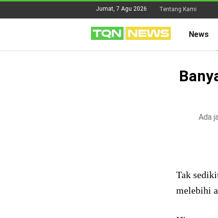
Jumat, 7 Agu 2026
Tentang Kami
News
Banya
Ada j
Tak sediki
melebihi 