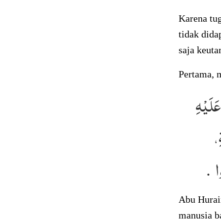
Karena tu
tidak dida
saja keut
Pertama, m
لَيْهِ
ِ
ُوا
Abu Hurair
manusia b