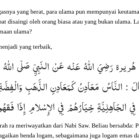
gasnya yang berat, para ulama pun mempunyai keutam
pat disaingi oleh orang biasa atau yang bukan ulama. L
amaan ulama?
enjadi yang terbaik,
هُريرة رَضِيَ اللهُ عَنْه عَنْ النَبِيِّ صَلّى اللهُ عَ
َالَ : النَّاسُ مَعَادِنُ كَمَعَادِنِ الذَّهَبِ وَالْفِضَّة
ْ فِي الجَاهِلِيَّةِ خِيَارُهُمْ فِي الإِسْلامِ إِذَا فَقه
ah ra meriwayatkan dari Nabi Saw. Beliau bersabda: P
agaikan benda logam, sebagaimana juga logam emas da