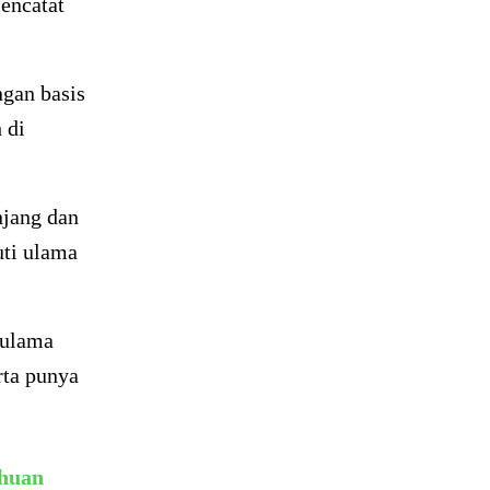
encatat
gan basis
 di
njang dan
uti ulama
 ulama
rta punya
ahuan