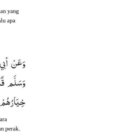
aan yang
alu apa
وَعَنْ أبي 
وَسَلَّم قَ،
خِيَارُهُم .
ara
n perak.