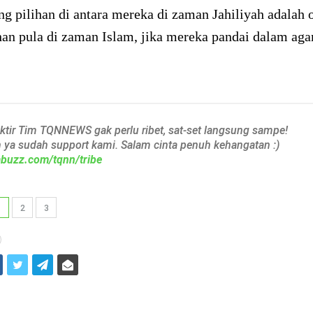
g pilihan di antara mereka di zaman Jahiliyah adalah 
han pula di zaman Islam, jika mereka pandai dalam ag
aktir Tim TQNNEWS gak perlu ribet, sat-set langsung sampe!
h ya sudah support kami. Salam cinta penuh kehangatan :)
iabuzz.com/tqnn/tribe
1
2
3
i