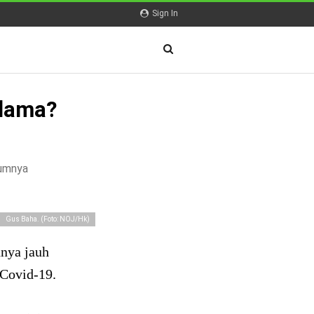
Sign In
Ulama?
lumnya
Gus Baha. (Foto: NOJ/Hk)
hnya jauh
 Covid-19.