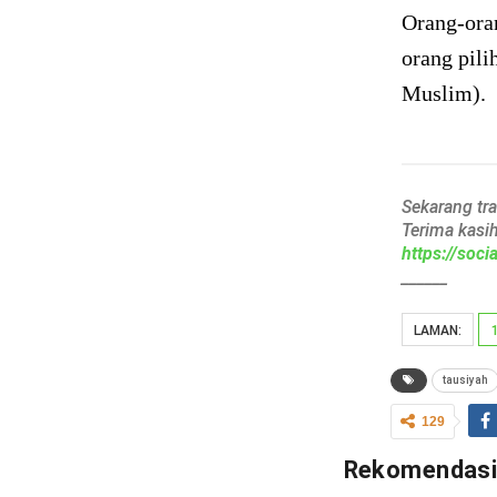
Orang-oran
orang pili
Muslim).
Sekarang tr
Terima kasi
https://soc
______
LAMAN:
tausiyah
129
Rekomendas