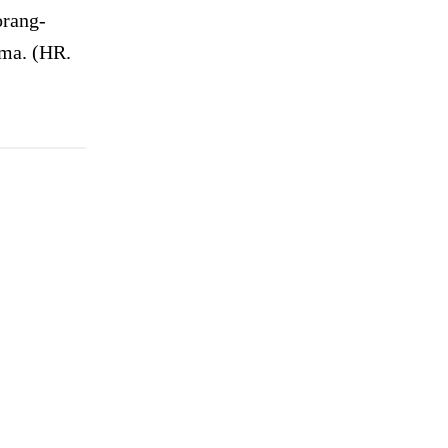
orang-
ama. (HR.