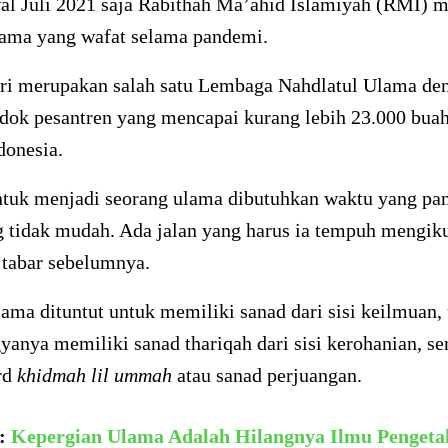
al Juli 2021 saja Rabithah Ma’ahid Islamiyah (RMI) m
lama yang wafat selama pandemi.
ri merupakan salah satu Lembaga Nahdlatul Ulama den
dok pesantren yang mencapai kurang lebih 23.000 buah
donesia.
ntuk menjadi seorang ulama dibutuhkan waktu yang pa
g tidak mudah. Ada jalan yang harus ia tempuh mengik
tabar sebelumnya.
ama dituntut untuk memiliki sanad dari sisi keilmuan,
yanya memiliki sanad thariqah dari sisi kerohanian, se
rd
khidmah lil ummah
atau sanad perjuangan.
a:
Kepergian Ulama Adalah Hilangnya Ilmu Penget