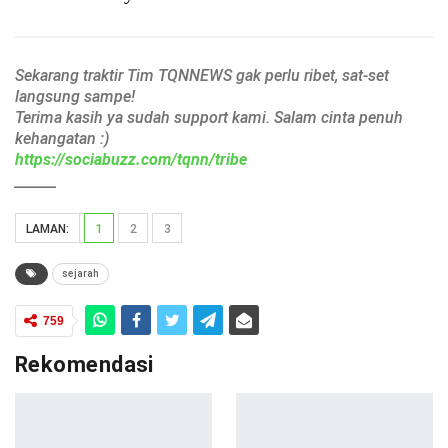
Sekarang traktir Tim TQNNEWS gak perlu ribet, sat-set
langsung sampe!
Terima kasih ya sudah support kami. Salam cinta penuh
kehangatan :)
https://sociabuzz.com/tqnn/tribe
______
LAMAN:
1
2
3
sejarah
759
Rekomendasi