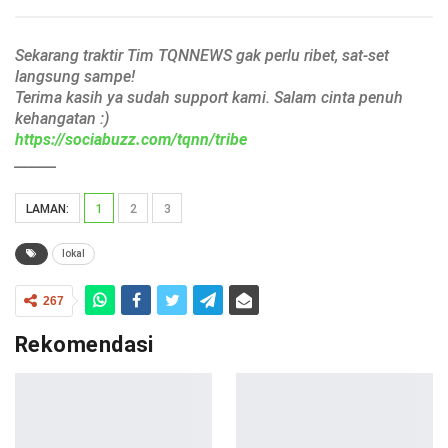
Sekarang traktir Tim TQNNEWS gak perlu ribet, sat-set
langsung sampe!
Terima kasih ya sudah support kami. Salam cinta penuh
kehangatan :)
https://sociabuzz.com/tqnn/tribe
______
LAMAN:
1
2
3
lokal
267
Rekomendasi