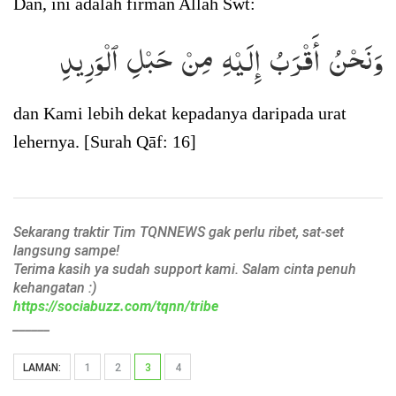
Dan, ini adalah firman Allah Swt:
وَنَحۡنُ أَقۡرَبُ إِلَيۡهِ مِنۡ حَبۡلِ ٱلۡوَرِيدِ
dan Kami lebih dekat kepadanya daripada urat
lehernya. [Surah Qāf: 16]
Sekarang traktir Tim TQNNEWS gak perlu ribet, sat-set
langsung sampe!
Terima kasih ya sudah support kami. Salam cinta penuh
kehangatan :)
https://sociabuzz.com/tqnn/tribe
______
LAMAN:
1
2
3
4