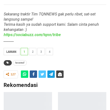
Sekarang traktir Tim TQNNEWS gak perlu ribet, sat-set
langsung sampe!
Terima kasih ya sudah support kami. Salam cinta penuh
kehangatan :)
https://sociabuzz.com/tqnn/tribe
______
LAMAN:
1
2
3
4
tasawuf
127
Rekomendasi