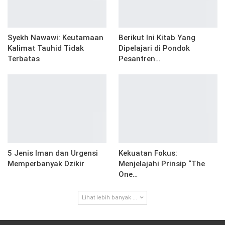
Syekh Nawawi: Keutamaan
Berikut Ini Kitab Yang
Kalimat Tauhid Tidak
Dipelajari di Pondok
Terbatas
Pesantren…
5 Jenis Iman dan Urgensi
Kekuatan Fokus:
Memperbanyak Dzikir
Menjelajahi Prinsip “The
One…
Lihat lebih banyak ...