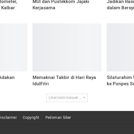
lometer,
MUI dan Pustekkom Jajaki
Jadikan Rasu
 Kalbar
Kerjasama
dalam Bersy
 Adakan
Memaknai Takbir di Hari Raya
Silaturahim
IdulFitri
ke Ponpes S
Lihat lebih banyak ...
Disclaimer
Copyright
Pedoman Siber