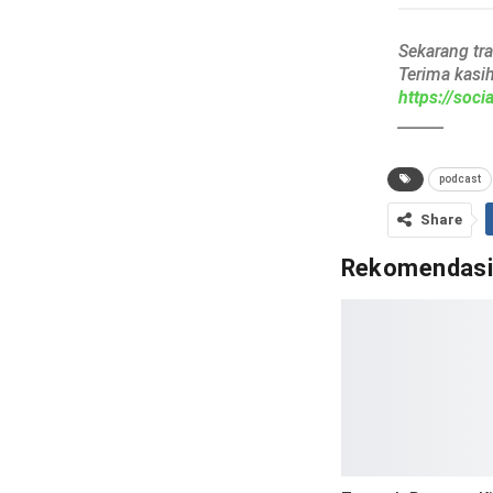
Sekarang tr
Terima kasi
https://soc
______
podcast
Share
Rekomendas