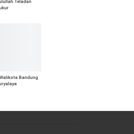
lullah Teladan
ukur
 Walikota Bandung
uryalaya