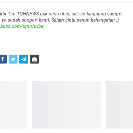
aktir Tim TQNNEWS gak perlu ribet, sat-set langsung sampe!
h ya sudah support kami. Salam cinta penuh kehangatan :)
iabuzz.com/tqnn/tribe
i