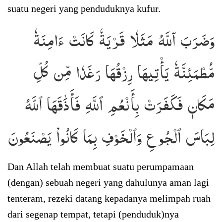
suatu negeri yang penduduknya kufur.
وَضَرَبَ ٱللَّهُ مَثَلٗا قَرۡيَةٗ كَانَتۡ ءَامِنَةٗ
مُّطۡمَئِنَّةٗ يَأۡتِيهَا رِزۡقُهَا رَغَدٗا مِّن كُلِّ
مَكَانٖ فَكَفَرَتۡ بِأَنۡعُمِ ٱللَّهِ فَأَذَٰقَهَا ٱللَّهُ
لِبَاسَ ٱلۡجُوعِ وَٱلۡخَوۡفِ بِمَا كَانُواْ يَصۡنَعُونَ
Dan Allah telah membuat suatu perumpamaan
(dengan) sebuah negeri yang dahulunya aman lagi
tenteram, rezeki datang kepadanya melimpah ruah
dari segenap tempat, tetapi (penduduk)nya