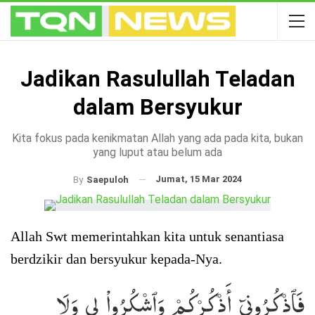
Jadikan Rasulullah Teladan
dalam Bersyukur
Kita fokus pada kenikmatan Allah yang ada pada kita, bukan
yang luput atau belum ada
Jumat, 15 Mar 2024
By
Saepuloh
Allah Swt memerintahkan kita untuk senantiasa
berdzikir dan bersyukur kepada-Nya.
فَٱذۡكُرُونِيٓ أَذۡكُرۡكُمۡ وَٱشۡكُرُواْ لِي وَلَا