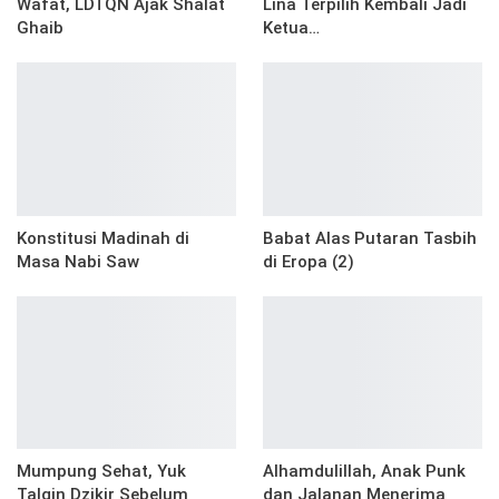
Wafat, LDTQN Ajak Shalat
Lina Terpilih Kembali Jadi
Ghaib
Ketua…
Konstitusi Madinah di
Babat Alas Putaran Tasbih
Masa Nabi Saw
di Eropa (2)
Mumpung Sehat, Yuk
Alhamdulillah, Anak Punk
Talqin Dzikir Sebelum
dan Jalanan Menerima