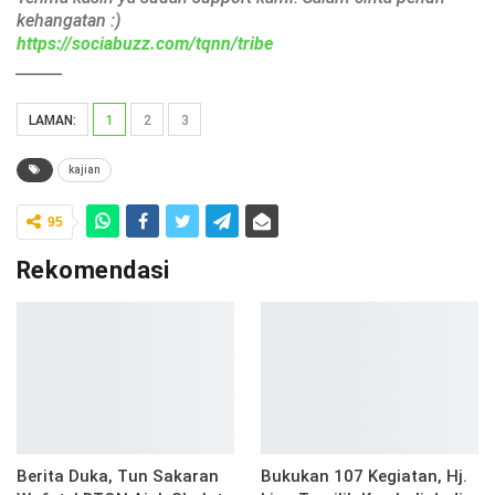
kehangatan :)
https://sociabuzz.com/tqnn/tribe
______
LAMAN:
1
2
3
kajian
95
Rekomendasi
Berita Duka, Tun Sakaran
Bukukan 107 Kegiatan, Hj.