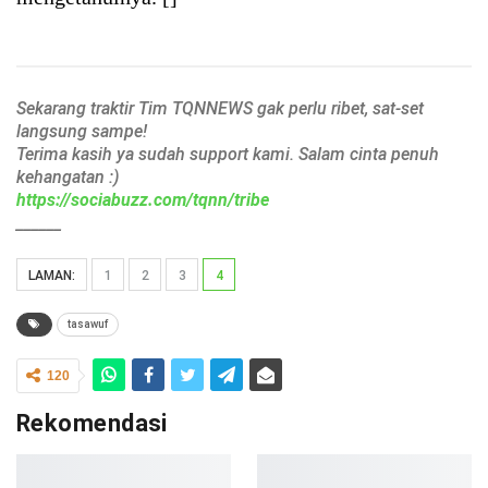
Sekarang traktir Tim TQNNEWS gak perlu ribet, sat-set
langsung sampe!
Terima kasih ya sudah support kami. Salam cinta penuh
kehangatan :)
https://sociabuzz.com/tqnn/tribe
______
LAMAN:
1
2
3
4
tasawuf
120
Rekomendasi