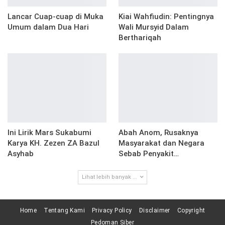
Lancar Cuap-cuap di Muka
Kiai Wahfiudin: Pentingnya
Umum dalam Dua Hari
Wali Mursyid Dalam
Berthariqah
Ini Lirik Mars Sukabumi
Abah Anom, Rusaknya
Karya KH. Zezen ZA Bazul
Masyarakat dan Negara
Asyhab
Sebab Penyakit…
Lihat lebih banyak ...
Home
Tentang Kami
Privacy Policy
Disclaimer
Copyright
Pedoman Siber