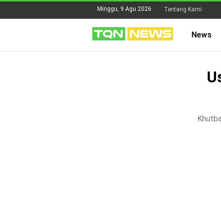
Minggu, 9 Agu 2026
Tentang Kami
News
U
Khutba