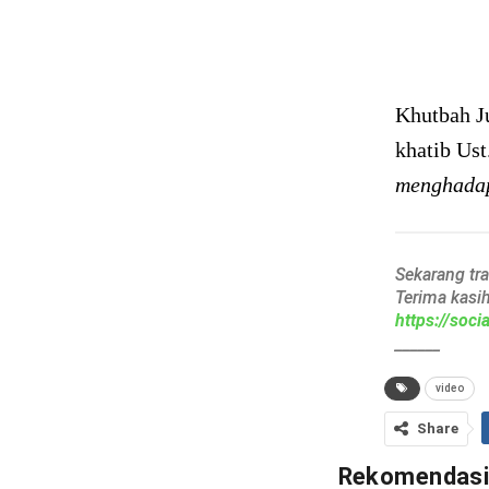
Khutbah J
khatib Us
menghadap
Sekarang tr
Terima kasi
https://soc
______
video
Share
Rekomendas