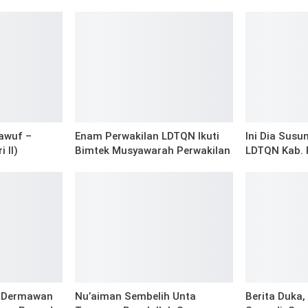
awuf –
Enam Perwakilan LDTQN Ikuti
Ini Dia Sus
 II)
Bimtek Musyawarah Perwakilan
LDTQN Kab. 
i Dermawan
Nu’aiman Sembelih Unta
Berita Duka,