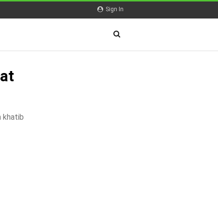
Sign In
at
 khatib