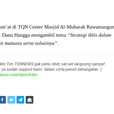
um’at di TQN Center Masjid Al-Mubarak Rawamangun
t. Danu Hangga mengambil tema
“Strategi iblis dalam
i manusia serta solusinya”.
aktir Tim TQNNEWS gak perlu ribet, sat-set langsung sampe!
h ya sudah support kami. Salam cinta penuh kehangatan :)
iabuzz.com/tqnn/tribe
i