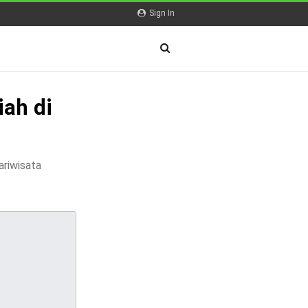
Sign In
ah di
ariwisata