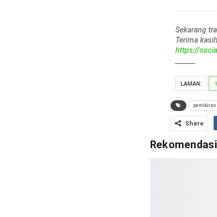
Sekarang tr
Terima kasi
https://soc
______
LAMAN:
pemikiran
Share
Rekomendas