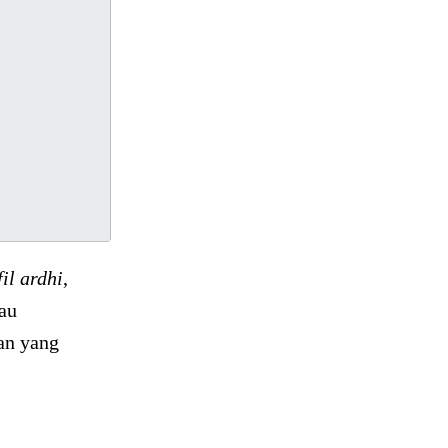
fil ardhi
,
tau
an yang