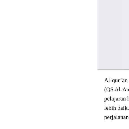
Al-qur’an
(QS Al-An’
pelajaran 
lebih baik
perjalanan