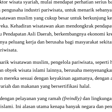
ektor wisata syariah, mulai mendapat perhatian serius 
n pengusaha industri pariwisata, untuk menarik sebany
isatawan muslim yang cukup besar untuk berkunjung ke 
reka. Kehadiran wisatawan akan mendongkrak pendapat
u Pendapatan Asli Daerah, berkembangnya ekonomi krea
ya peluang kerja dan berusaha bagi masyarakat sekita
ariwisata.
rik wisatawan muslim, pengelola pariwisata, seperti h
an obyek wisata islami lainnya, berusaha menyenangka
 mereka sesuai dengan keyakinan agamanya, dengan 
yariah dan makanan yang bersertifikasi halal.
dengan pelayanan yang ramah
(freindly)
dan lingkunga
islami. Ini alasan utama kenapa banyak negara dan pe