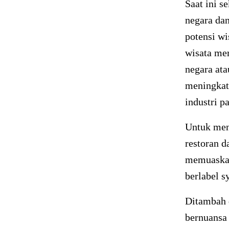
Saat ini s
negara da
potensi w
wisata me
negara ata
meningkatn
industri p
Untuk mena
restoran d
memuaskan
berlabel s
Ditambah 
bernuansa 