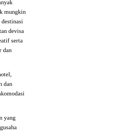
banyak
ak mungkin
destinasi
an devisa
tif serta
r dan
otel,
n dan
akomodasi
n yang
ngusaha