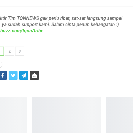
aktir Tim TQNNEWS gak perlu ribet, sat-set langsung sampe!
h ya sudah support kami. Salam cinta penuh kehangatan :)
iabuzz.com/tqnn/tribe
1
2
3
i