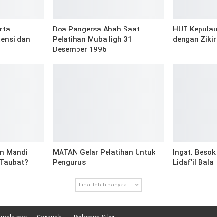
rta
Doa Pangersa Abah Saat
HUT Kepulaua
ensi dan
Pelatihan Muballigh 31
dengan Zikir
Desember 1996
n Mandi
MATAN Gelar Pelatihan Untuk
Ingat, Besok
 Taubat?
Pengurus
Lidaf’il Bala
Lihat lebih banyak ...
Disclaimer
Copyright
Pedoman Siber