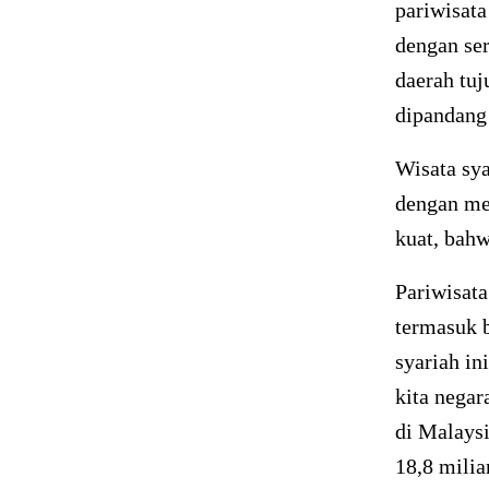
pariwisat
dengan ser
daerah tuj
dipandang 
Wisata sy
dengan men
kuat, bahw
Pariwisat
termasuk 
syariah in
kita negar
di Malaysi
18,8 milia