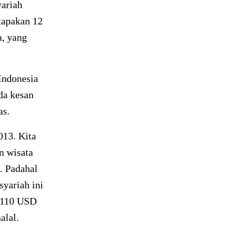
yariah
tapakan 12
a, yang
Indonesia
da kesan
as.
013. Kita
n wisata
. Padahal
syariah ini
20110 USD
alal.