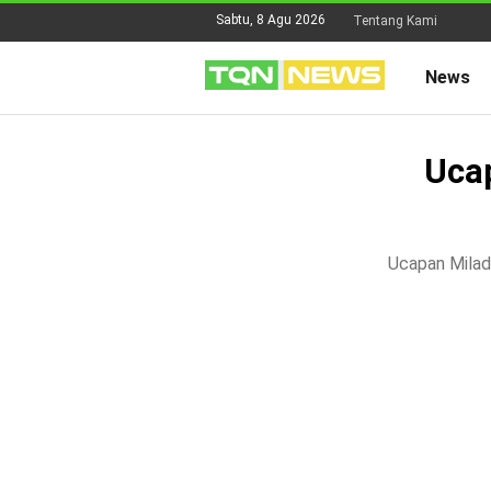
Sabtu, 8 Agu 2026
Tentang Kami
News
Uca
Ucapan Milad 