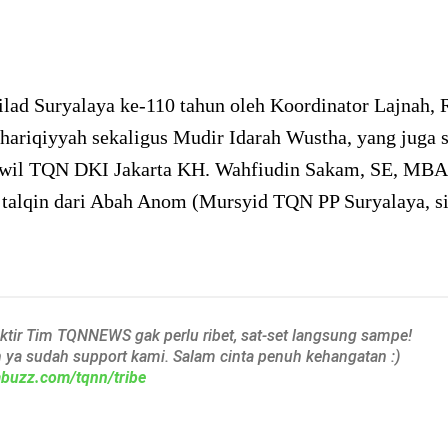
lad Suryalaya ke-110 tahun oleh Koordinator Lajnah, 
hariqiyyah sekaligus Mudir Idarah Wustha, yang juga 
wil TQN DKI Jakarta KH. Wahfiudin Sakam, SE, MBA,
 talqin dari Abah Anom (Mursyid TQN PP Suryalaya, si
aktir Tim TQNNEWS gak perlu ribet, sat-set langsung sampe!
h ya sudah support kami. Salam cinta penuh kehangatan :)
iabuzz.com/tqnn/tribe