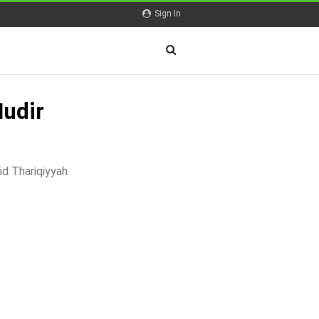
Sign In
udir
id Thariqiyyah