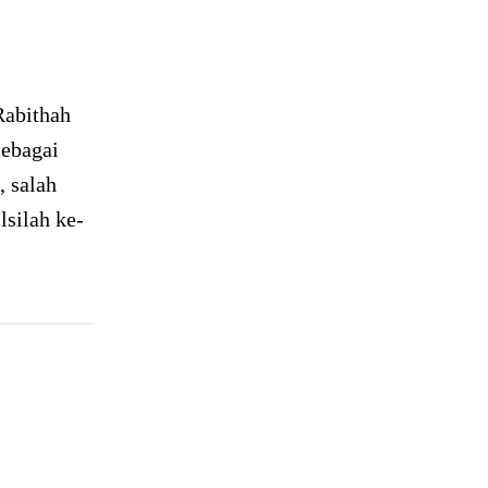
Rabithah
sebagai
 salah
lsilah ke-