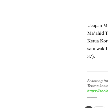
Ucapan Mi
Ma’ahid T
Ketua Kor
satu wakil
37).
Sekarang tr
Terima kasi
https://soc
______