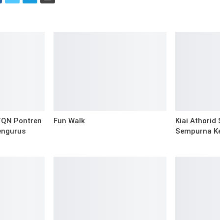
i
QN Pontren
Fun Walk
Kiai Athorid 
engurus
Sempurna Ke