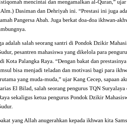
 istiqomah mencintai dan mengamalkan al-Quran,” ujar
Alm.) Dasiman dan Dehriyah ini. “Prestasi ini juga ad
ramah Pangersa Abah. Juga berkat doa-doa ikhwan-ak
ambungnya.
a adalah salah seorang santri di Pondok Dzikir Mahas
Sudur, pesantren mahasiswa yang dikelola para pengu
di Kota Palangka Raya. “Dengan bakat dan prestasinya 
msul bisa menjadi teladan dan motivasi bagi para ikh
terutama yang muda-muda,” ujar Kang Cecep, sapaan ak
rias El Bilad, salah seorang pengurus TQN Suryalaya 
Raya sekaligus ketua pengurus Pondok Dzikir Mahasis
Sudur.
akat yang Allah anugerahkan kepada ikhwan kita Sams