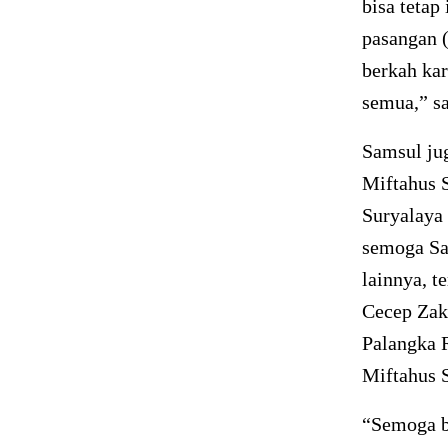
bisa tetap
pasangan (
berkah ka
semua,” s
Samsul jug
Miftahus 
Suryalaya 
semoga Sa
lainnya, 
Cecep Zaka
Palangka 
Miftahus 
“Semoga b