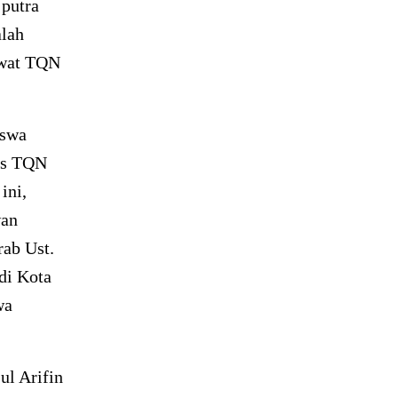
 putra
alah
hwat TQN
iswa
rus TQN
ini,
wan
rab Ust.
di Kota
wa
ul Arifin