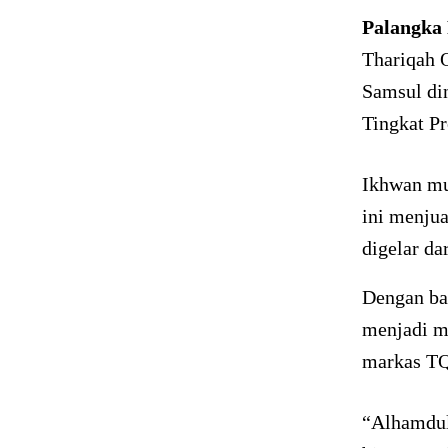
Palangka
Thariqah 
Samsul di
Tingkat P
Ikhwan mu
ini menju
digelar da
Dengan ba
menjadi m
markas TQ
“Alhamduli