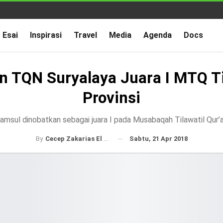
Esai
Inspirasi
Travel
Media
Agenda
Docs
n TQN Suryalaya Juara I MTQ T
Provinsi
amsul dinobatkan sebagai juara I pada Musabaqah Tilawatil Qur’
Sabtu, 21 Apr 2018
By
Cecep Zakarias El Bilad