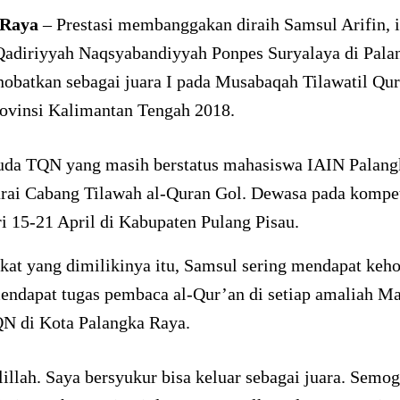
 Raya
– Prestasi membanggakan diraih Samsul Arifin,
Qadiriyyah Naqsyabandiyyah Ponpes Suryalaya di Pala
nobatkan sebagai juara I pada Musabaqah Tilawatil Qu
rovinsi Kalimantan Tengah 2018.
da TQN yang masih berstatus mahasiswa IAIN Palang
arai Cabang Tilawah al-Quran Gol. Dewasa pada kompet
ri 15-21 April di Kabupaten Pulang Pisau.
kat yang dimilikinya itu, Samsul sering mendapat keh
endapat tugas pembaca al-Qur’an di setiap amaliah Ma
N di Kota Palangka Raya.
llah. Saya bersyukur bisa keluar sebagai juara. Semo