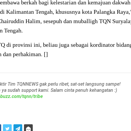
 membawa berkah bagi kelestarian dan kemajuan dakwa
 di Kalimantan Tengah, khususnya kota Palangka Raya,
Chairuddin Halim, sesepuh dan muballigh TQN Suryala
n Tengah.
di provinsi ini, beliau juga sebagai kordinator bidan
 dan perhakiman. []
aktir Tim TQNNEWS gak perlu ribet, sat-set langsung sampe!
h ya sudah support kami. Salam cinta penuh kehangatan :)
iabuzz.com/tqnn/tribe