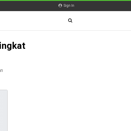
Sign In
ingkat
an