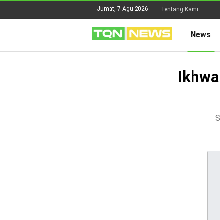
Jumat, 7 Agu 2026
Tentang Kami
News
Ikhwa
S