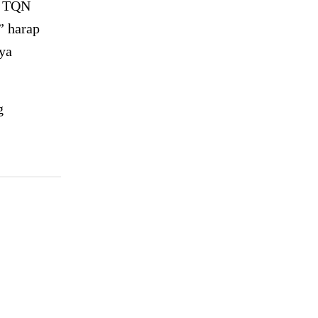
h TQN
” harap
ya
g