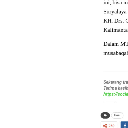
ini, bisa
Suryalaya
KH. Drs. 
Kalimanta
Dalam MTQ 
musabaqah
Sekarang tr
Terima kasi
https://soc
______
lokal
259