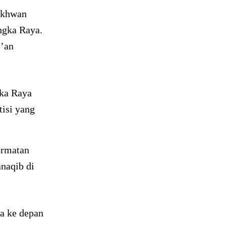
 ikhwan
ngka Raya.
r’an
ka Raya
isi yang
ormatan
naqib di
ga ke depan