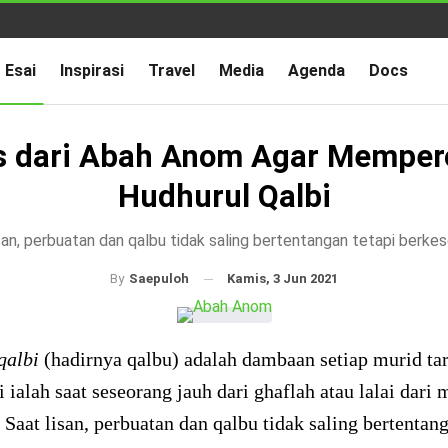
Esai
Inspirasi
Travel
Media
Agenda
Docs
s dari Abah Anom Agar Memper
Hudhurul Qalbi
san, perbuatan dan qalbu tidak saling bertentangan tetapi berke
Kamis, 3 Jun 2021
By
Saepuloh
qalbi
(hadirnya qalbu) adalah dambaan setiap murid tar
i ialah saat seseorang jauh dari ghaflah atau lalai dari
 Saat lisan, perbuatan dan qalbu tidak saling bertentang