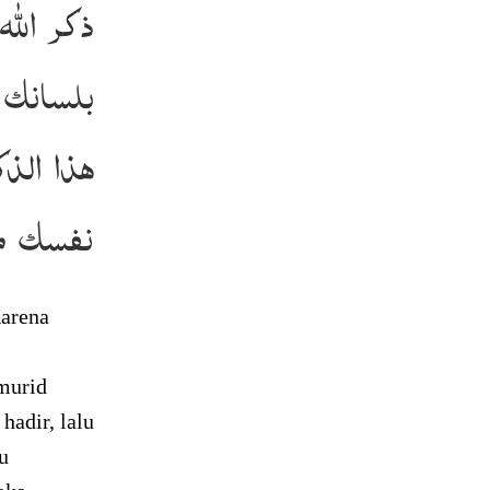
ذكر الل
بلسانك 
هذا الذك
نفسك م
Karena
murid
hadir, lalu
u