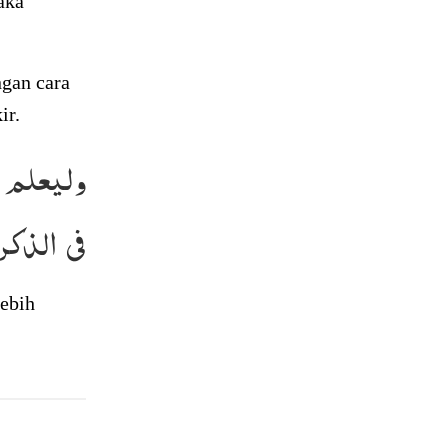
aka
gan cara
ir.
وليعلم 
فى الذكر
lebih