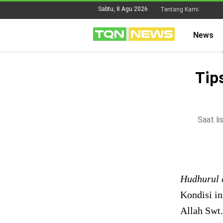
Sabtu, 8 Agu 2026
Tentang Kami
News
Tip
Saat li
Hudhurul 
Kondisi in
Allah Swt.