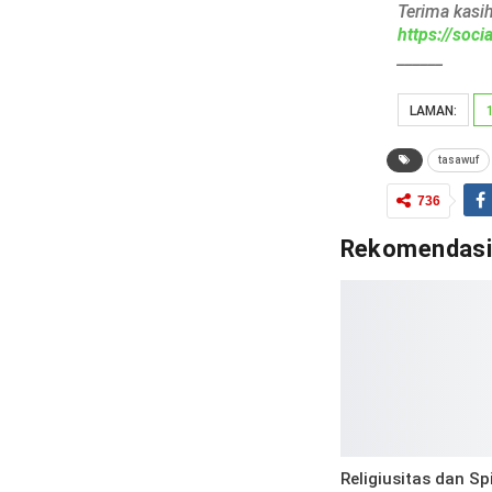
Terima kasi
https://soc
______
LAMAN:
tasawuf
736
Rekomendas
Religiusitas dan Spi