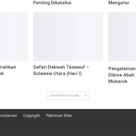
Penting Diketahui
Mengatur
riahkan
Safari Dakwah Tasawuf –
Pengalaman 
ok
Sulawesi Utara (Hari I)
Dibina Abah
Mubarok
Lihat lebih banyak ...
Disclaimer
Copyright
Pedoman Siber