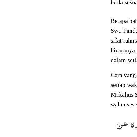
berkesesu
Betapa bah
Swt. Pand
sifat rahm
bicaranya.
dalam seti
Cara yang 
setiap wa
Miftahus 
walau sese
ه عن