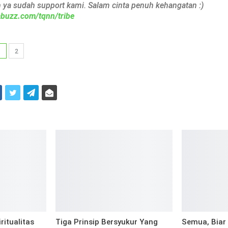
h ya sudah support kami. Salam cinta penuh kehangatan :)
iabuzz.com/tqnn/tribe
1
2
i
ritualitas
Tiga Prinsip Bersyukur Yang
Semua, Biar 