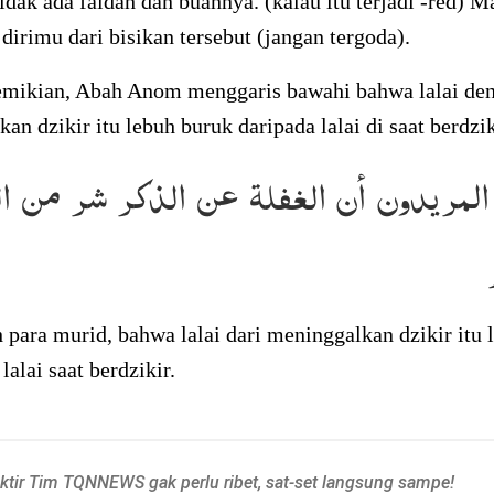
tidak ada faidah dan buahnya. (kalau itu terjadi -red) M
dirimu dari bisikan tersebut (jangan tergoda).
emikian, Abah Anom menggaris bawahi bahwa lalai den
an dzikir itu lebuh buruk daripada lalai di saat berdzik
المريدون أن الغفلة عن الذكر شر من ال
 para murid, bahwa lalai dari meninggalkan dzikir itu 
lalai saat berdzikir.
aktir Tim TQNNEWS gak perlu ribet, sat-set langsung sampe!