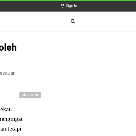
Sign In
oleh
sesuaian
Abah Anom.
ekat.
 mengingat
an tetapi