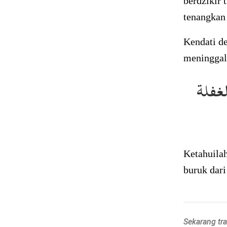
berdzikir 
tenangkan 
Kendati d
meninggalk
غفلة
Ketahuilah
buruk dari 
Sekarang tr