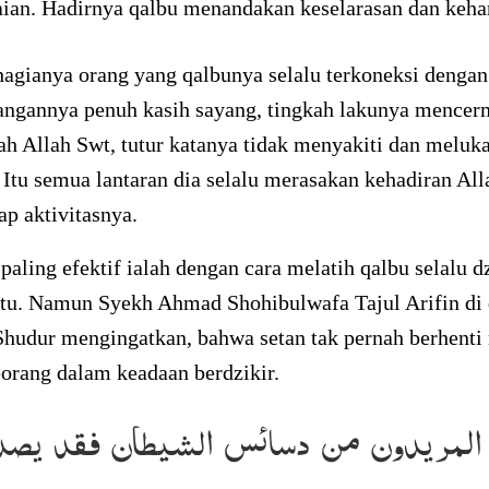
aian. Hadirnya qalbu menandakan keselarasan dan keh
agianya orang yang qalbunya selalu terkoneksi dengan
angannya penuh kasih sayang, tingkah lakunya mencer
ah Allah Swt, tutur katanya tidak menyakiti dan meluk
 Itu semua lantaran dia selalu merasakan kehadiran Al
ap aktivitasnya.
paling efektif ialah dengan cara melatih qalbu selalu d
ktu. Namun Syekh Ahmad Shohibulwafa Tajul Arifin di
Shudur mengingatkan, bahwa setan tak pernah berhent
orang dalam keadaan berdzikir.
المريدون من دسائس الشيطان فقد يصد