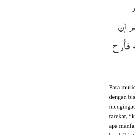
ر إن
ه فأرح
Para murid
dengan bis
mengingat
tarekat, “
apa manfa