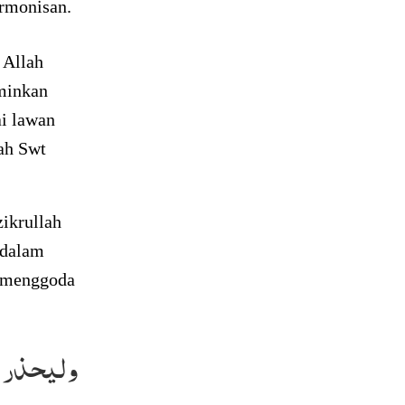
armonisan.
 Allah
minkan
ai lawan
lah Swt
zikrullah
 dalam
i menggoda
وليحذر 