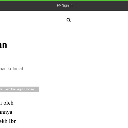
Sign In
an
nan kolonial
. (Foto: Umi Agis Thohiroh)
i oleh
annya
ekh Ibn