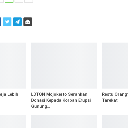
i
erja Lebih
LDTQN Mojokerto Serahkan
Restu Orang
Donasi Kepada Korban Erupsi
Tarekat
Gunung…