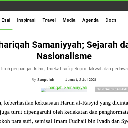
Esai
Inspirasi
Travel
Media
Agenda
Docs
hariqah Samaniyyah; Sejarah d
Nasionalisme
i roh perjuangan Islam; tarekat sufi pelopor dakwah dan perlawa
Jumat, 2 Jul 2021
By
Saepuloh
Syekh Samman Al Madani
, keberhasilan kekuasaan Harun al-Rasyid yang dicinta
 juga turut dipengaruhi oleh kedekatan dan penghormat
okoh para sufi, semisal Imam Fudhail bin Iyadh dan Sy