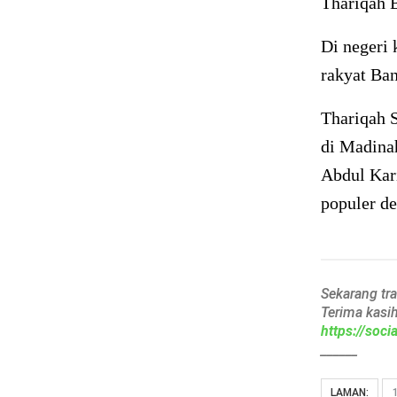
Thariqah 
Di negeri 
rakyat Ban
Thariqah 
di Madina
Abdul Kar
populer d
Sekarang tr
Terima kasi
https://soc
______
LAMAN: