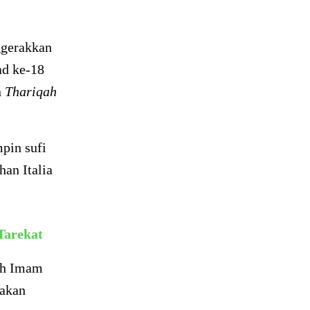
gerakkan
ad ke-18
n
Thariqah
pin sufi
an Italia
Tarekat
leh Imam
rakan