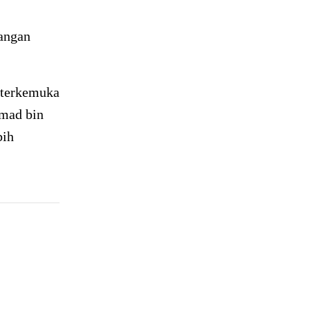
uangan
 terkemuka
mad bin
bih