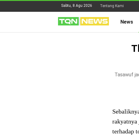
Sabtu, 8 Agu 2026
Tentang Kami
News
T
Tasawuf jad
Sebaliknya
rakyatnya
terhadap t