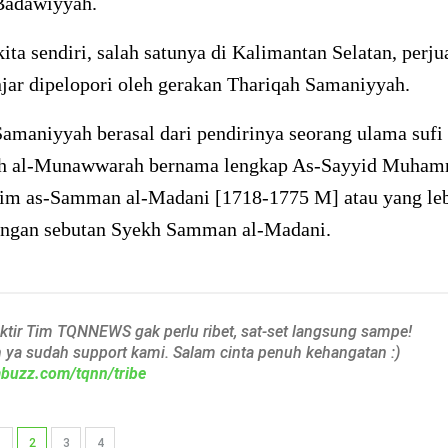
Badawiyyah.
kita sendiri, salah satunya di Kalimantan Selatan, perj
jar dipelopori oleh gerakan Thariqah Samaniyyah.
Samaniyyah berasal dari pendirinya seorang ulama sufi
h al-Munawwarah bernama lengkap As-Sayyid Muham
im as-Samman al-Madani [1718-1775 M] atau yang le
engan sebutan Syekh Samman al-Madani.
aktir Tim TQNNEWS gak perlu ribet, sat-set langsung sampe!
h ya sudah support kami. Salam cinta penuh kehangatan :)
iabuzz.com/tqnn/tribe
1
2
3
4