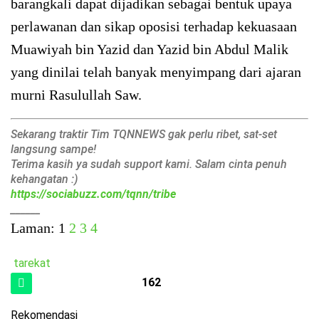
barangkali dapat dijadikan sebagai bentuk upaya
perlawanan dan sikap oposisi terhadap kekuasaan
Muawiyah bin Yazid dan Yazid bin Abdul Malik
yang dinilai telah banyak menyimpang dari ajaran
murni Rasulullah Saw.
Sekarang traktir Tim TQNNEWS gak perlu ribet, sat-set
langsung sampe!
Terima kasih ya sudah support kami. Salam cinta penuh
kehangatan :)
https://sociabuzz.com/tqnn/tribe
______
Laman:
1
2
3
4
tarekat
162
Rekomendasi