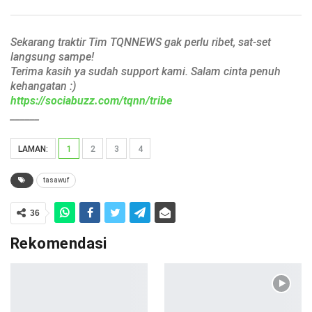
Sekarang traktir Tim TQNNEWS gak perlu ribet, sat-set
langsung sampe!
Terima kasih ya sudah support kami. Salam cinta penuh
kehangatan :)
https://sociabuzz.com/tqnn/tribe
______
LAMAN:
1
2
3
4
tasawuf
36
Rekomendasi