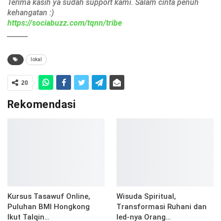
Terima kasih ya sudah support kami. Salam cinta penuh
kehangatan :)
https://sociabuzz.com/tqnn/tribe
______
lokal
20
Rekomendasi
Kursus Tasawuf Online,
Wisuda Spiritual,
Puluhan BMI Hongkong
Transformasi Ruhani dan
Ikut Talqin…
Ied-nya Orang…