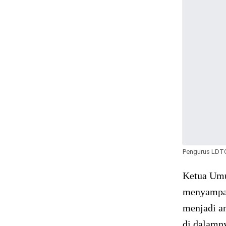
Pengurus LDTQ
Ketua Um
menyampaik
menjadi a
di dalamn