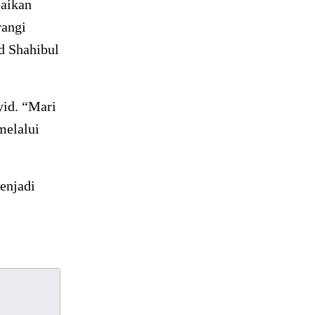
aikan
rangi
d Shahibul
yid. “Mari
melalui
enjadi