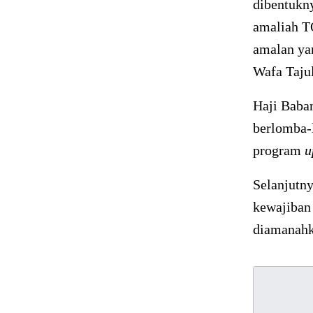
dibentukn
amaliah T
amalan ya
Wafa Tajul
Haji Baba
berlomba-
program
u
Selanjutn
kewajiban
diamanahka