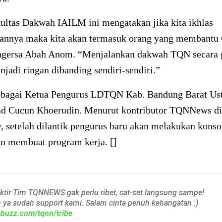
ultas Dakwah IAILM ini mengatakan jika kita ikhlas
annya maka kita akan termasuk orang yang membantu
gersa Abah Anom. “Menjalankan dakwah TQN secara 
jadi ringan dibanding sendiri-sendiri.”
sebagai Ketua Pengurus LDTQN Kab. Bandung Barat Us
Cucun Khoerudin. Menurut kontributor TQNNews d
, setelah dilantik pengurus baru akan melakukan konso
an membuat program kerja. []
aktir Tim TQNNEWS gak perlu ribet, sat-set langsung sampe!
h ya sudah support kami. Salam cinta penuh kehangatan :)
iabuzz.com/tqnn/tribe