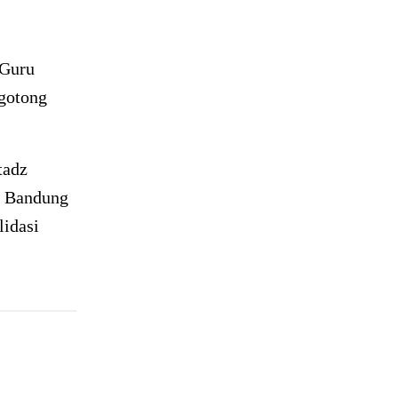
 Guru
gotong
tadz
i Bandung
lidasi