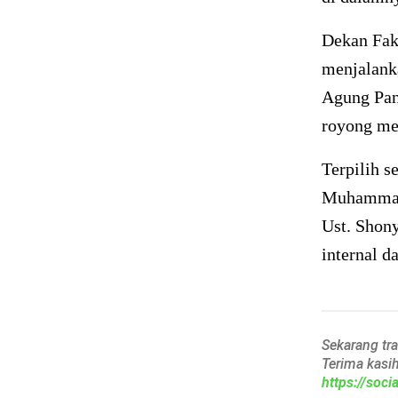
Dekan Fak
menjalank
Agung Pan
royong men
Terpilih 
Muhammad 
Ust. Shony
internal d
Sekarang tr
Terima kasi
https://soc