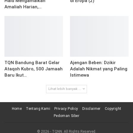
Haid Mengamalkan
di Eropa (2)
Amaliah Harian,…
TQN Bandung Barat Gelar
Ajengan Beben: Dzikir
Ataqoh Kubro, 500 Jamaah
Adalah Nikmat yang Paling
Baru Ikut…
Istimewa
Lihat lebih banyak ...
Home
Tentang Kami
Privacy Policy
Disclaimer
Copyright
Pedoman Siber
© 2026 - TQNN. All Rights Reserved.