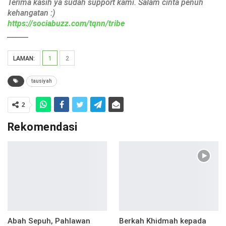
Terima kasih ya sudah support kami. Salam cinta penuh
kehangatan :)
https://sociabuzz.com/tqnn/tribe
______
LAMAN:
1
2
tausiyah
2
Rekomendasi
Abah Sepuh, Pahlawan
Berkah Khidmah kepada