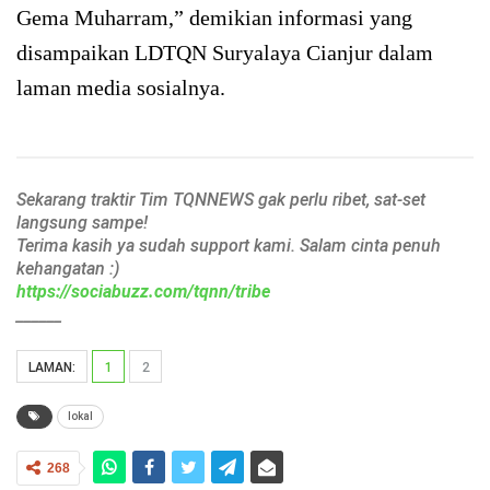
Gema Muharram,” demikian informasi yang
disampaikan LDTQN Suryalaya Cianjur dalam
laman media sosialnya.
Sekarang traktir Tim TQNNEWS gak perlu ribet, sat-set
langsung sampe!
Terima kasih ya sudah support kami. Salam cinta penuh
kehangatan :)
https://sociabuzz.com/tqnn/tribe
______
LAMAN:
1
2
lokal
268