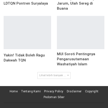
LDTQN Pontren Suryalaya
Jarum, Ulah Sereg di
Buana
MUI Soroti Pentingnya
Yakin! Tidak Boleh Ragu
Pengarusutamaan
Dakwah TQN
Washatiyah Islam
Lihat lebih banyak ...
Home
Tentang Kami
Privacy Policy
Disclaimer
Copyright
Pedoman Siber