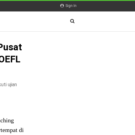
Sign In
Pusat
TOEFL
ti ujian
nching
tempat di