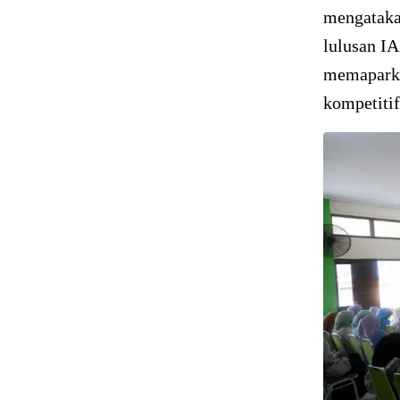
mengatakan
lulusan IA
memaparka
kompetitif