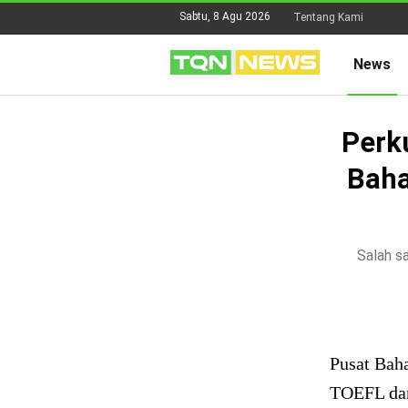
Sabtu, 8 Agu 2026
Tentang Kami
News
Perk
Baha
Salah s
Pusat Bah
TOEFL dan