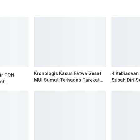
i
Kronologis Kasus Fatwa Sesat
4 Kebiasaan 
kir TQN
MUI Sumut Terhadap Tarekat…
Susah Diri S
rih