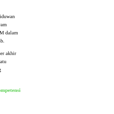
Riduwan
ram
LM dalam
b.
er akhir
atu
g
ompetensi