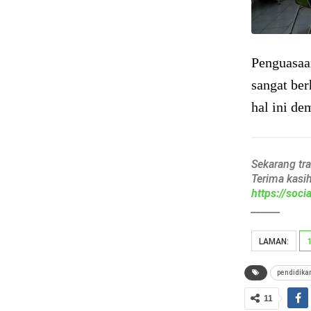
Penguasaan
sangat ber
hal ini de
Sekarang tr
Terima kasi
https://soc
______
LAMAN:
pendidika
11