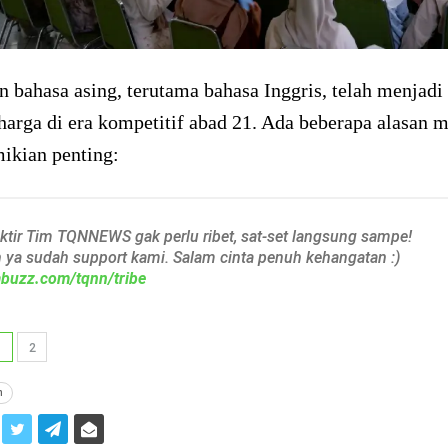
 bahasa asing, terutama bahasa Inggris, telah menjadi
harga di era kompetitif abad 21. Ada beberapa alasan 
mikian penting:
aktir Tim TQNNEWS gak perlu ribet, sat-set langsung sampe!
h ya sudah support kami. Salam cinta penuh kehangatan :)
iabuzz.com/tqnn/tribe
1
2
n