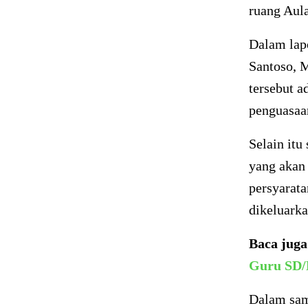
ruang Aul
Dalam lap
Santoso, 
tersebut 
penguasaa
Selain itu
yang akan
persyarat
dikeluark
Baca jug
Guru SD
Dalam sam