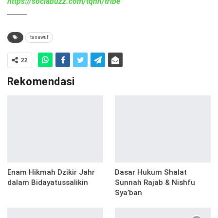
https://sociabuzz.com/tqnn/tribe
______
tasawuf
22
Rekomendasi
Enam Hikmah Dzikir Jahr
Dasar Hukum Shalat
dalam Bidayatussalikin
Sunnah Rajab & Nishfu
Sya’ban