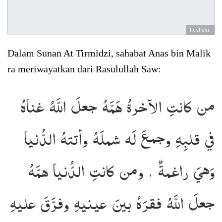
Ilustrasi.
Dalam Sunan At Tirmidzi, sahabat Anas bin Malik
ra meriwayatkan dari Rasulullah Saw:
من كانتِ الآخرةُ هَمَّهُ جعلَ اللَّهُ غناهُ
في قلبِهِ وجمعَ لَه شملَهُ وأتتهُ الدُّنيا
وَهيَ راغمةٌ ، ومن كانتِ الدُّنيا همَّهُ
جعلَ اللَّهُ فقرَهُ بينَ عينيهِ وفرَّقَ عليهِ