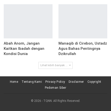
Abah Anom, Jangan
Manaqib di Cirebon, Ustadz
Kaitkan Ibadah dengan
Agus Bahas Pentingnya
Kondisi Dunia
Dzikrullah
Lihat lebih banyak ...
Home
Tentang Kami
Privacy Policy
Disclaimer
Copyright
Pedoman Siber
© 2026 - TQNN. All Rights Reserved.