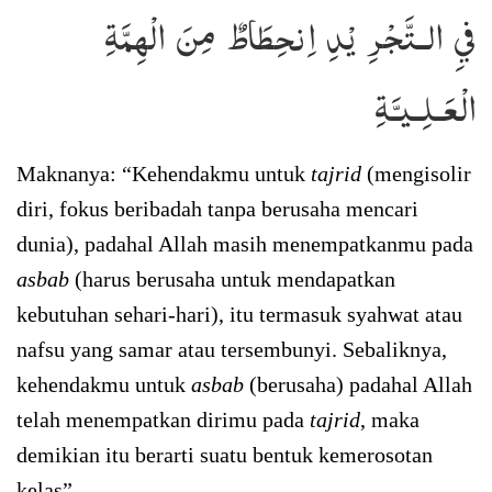
فيِ الـتَّجْرِ يْدِ اِنحِطَاطٌ مِنَ الْهِمَّةِ
الْعَـلِـيـَّةِ
Maknanya: “Kehendakmu untuk
tajrid
(mengisolir
diri, fokus beribadah tanpa berusaha mencari
dunia), padahal Allah masih menempatkanmu pada
asbab
(harus berusaha untuk mendapatkan
kebutuhan sehari-hari), itu termasuk syahwat atau
nafsu yang samar atau tersembunyi. Sebaliknya,
kehendakmu untuk
asbab
(berusaha) padahal Allah
telah menempatkan dirimu pada
tajrid
, maka
demikian itu berarti suatu bentuk kemerosotan
kelas”.