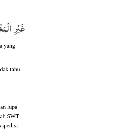
:
غَيْرِ الْم
a yang
idak tahu
kan lupa
llah SWT
kspedisi