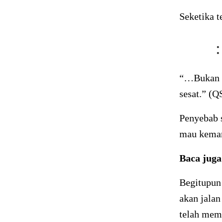
Seketika t
 ٧
“…Bukan g
sesat.” (QS
Penyebab s
mau kemana
Baca jug
Begitupun 
akan jalan
telah mem