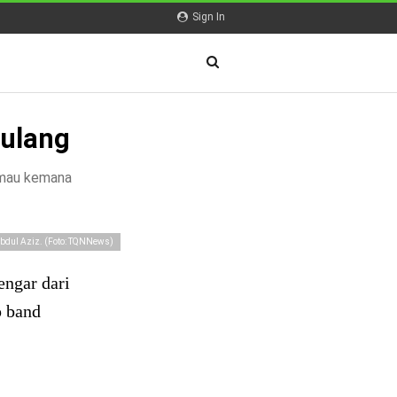
Sign In
Pulang
u mau kemana
bdul Aziz. (Foto: TQNNews)
engar dari
p band