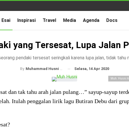
Esai
Inspirasi
Travel
Media
Agenda
Docs
ki yang Tersesat, Lupa Jalan 
orang pendaki tersesat seringkali karena lupa jalan, tidak tah
Selasa, 14 Apr 2020
By
Muhammad Husni AA
Muh. Husni A
sat dan tak tahu arah jalan pulang…” sayup-sayup terd
lah. Itulah penggalan lirik lagu Butiran Debu dari gru
esat?