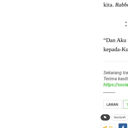
kita.
Rabbu
٥٦
“Dan Aku 
kepada-Ku.
Sekarang tr
Terima kasi
https://soc
______
LAMAN:
tausiyah