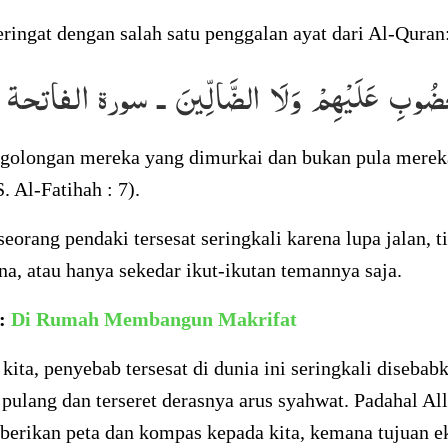
eringat dengan salah satu penggalan ayat dari Al-Quran
َغْضُوبِ عَلَيْهِمْ وَلَا الضَّالِّينَ ـ سورة الفاتحة :
olongan mereka yang dimurkai dan bukan pula merek
. Al-Fatihah : 7).
eorang pendaki tersesat seringkali karena lupa jalan, t
, atau hanya sekedar ikut-ikutan temannya saja.
a:
Di Rumah Membangun Makrifat
kita, penyebab tersesat di dunia ini seringkali disebab
 pulang dan terseret derasnya arus syahwat. Padahal A
berikan peta dan kompas kepada kita, kemana tujuan e