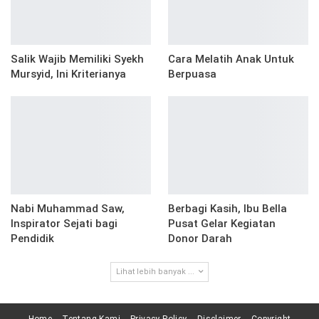
Salik Wajib Memiliki Syekh
Cara Melatih Anak Untuk
Mursyid, Ini Kriterianya
Berpuasa
Nabi Muhammad Saw,
Berbagi Kasih, Ibu Bella
Inspirator Sejati bagi
Pusat Gelar Kegiatan
Pendidik
Donor Darah
Lihat lebih banyak ...
Home
Tentang Kami
Privacy Policy
Disclaimer
Copyright