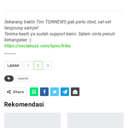
Sekarang traktir Tim TQNNEWS gak perlu ribet, sat-set
langsung sampe!
Terima kasih ya sudah support kami. Salam cinta penuh
kehangatan :)
https://sociabuzz.com/tqnn/tribe
______
LAMAN:
1
2
3
sejarah
Share
Rekomendasi