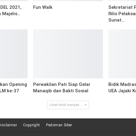
ODEL 2021,
Fun Walk
Sekretariat 
n Majelis…
Rilis Pelaks
Sunat…
hkan Opening
Perwakilan Pati Siap Gelar
Bidik Madras
ILM ke-37
Manaqib dan Bakti Sosial
UEA Jajaki K
Lihat lebih banyak ...
Disclaimer
Copyright
Pedoman Siber