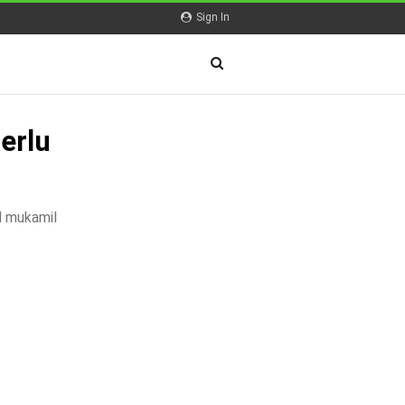
Sign In
erlu
l mukamil