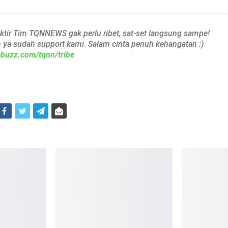
aktir Tim TQNNEWS gak perlu ribet, sat-set langsung sampe!
h ya sudah support kami. Salam cinta penuh kehangatan :)
iabuzz.com/tqnn/tribe
i