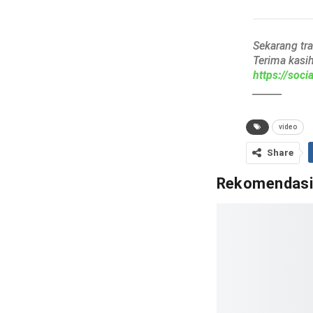
Sekarang tr
Terima kasi
https://soc
______
video
Share
Rekomendas