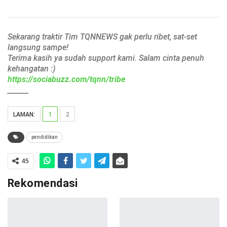
Sekarang traktir Tim TQNNEWS gak perlu ribet, sat-set
langsung sampe!
Terima kasih ya sudah support kami. Salam cinta penuh
kehangatan :)
https://sociabuzz.com/tqnn/tribe
______
LAMAN:
1
2
pendidikan
45
Rekomendasi