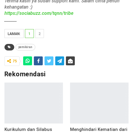
Terima kasih ya sudah support kami. Salam cinta penuh
kehangatan :)
https://sociabuzz.com/tqnn/tribe
______
LAMAN:
1
2
pemikiran
75
Rekomendasi
Kurikulum dan Silabus
Menghindari Kematian dari