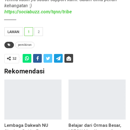
kehangatan :)
https://sociabuzz.com/tqnn/tribe
______
LAMAN:
1
2
pemikiran
32
Rekomendasi
Lembaga Dakwah NU
Belajar dari Ormas Besar,